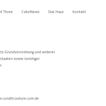
f Three
CakeNews
Das Haus
Kontakt
utz-Grundverordnung und anderer
staaten sowie sonstiger
e:
.conditcouture.com.de