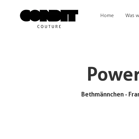
Home
Was w
Power
Bethmännchen - Fra