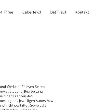
f Three
CakeNews
Das Haus
Kontakt
e und Werke auf diesen Seiten
rvielfältigung, Bearbeitung,
halb der Grenzen des
timmung des jeweiligen Autors bzw.
ind nicht gestattet. Soweit die