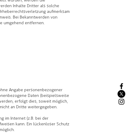
stellt wurden, werden die
rden Inhalte Dritter als solche
 Urheberrechtsverletzung aufmerksam
inweis. Bei Bekanntwerden von
lte umgehend entfernen.
l ohne Angabe personenbezogener
sonenbezogene Daten (beispielsweise
erden, erfolgt dies, soweit möglich,
 nicht an Dritte weitergegeben.
 im Internet (z.B. bei der
fweisen kann. Ein lückenloser Schutz
 möglich.