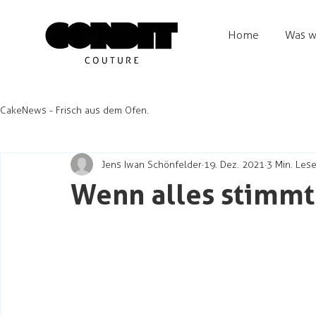
Home
Was w
CakeNews - Frisch aus dem Ofen.
Jens Iwan Schönfelder
19. Dez. 2021
3 Min. Lese
Wenn alles stimmt
Rustikal und dennoch elegant.
Mit einer bemerkenswert dünnen Kruste.
Fein karamellisiert. Herrlich dunkelbraun.
Die Krume. Mit ihren einzigartigen Öffnung