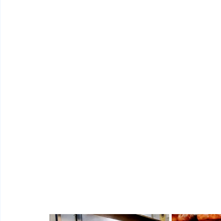
Wir backen unsere eigene Welt. Wir sehen 
Wir züchten unsere Sauerteige, schwofen 
frechen Hefebakterien, die sich bei zuneh
boxen, um an der Oberfläche den           T
Wir fühlen den Teig in unseren Händen und
reifen beginnt. Wir erfreuen uns an deren 
goldbraune Blume aufgehen. 
Jetzt riechen wir zu Hause, Heimat, Gebor
Wir backen ganz selbstbestimmt, fühlen de
Zufriedenheit. Gelassenheit. Die Sonne geh
Genug geträumt. Jetzt aber schnell. Um 6.30